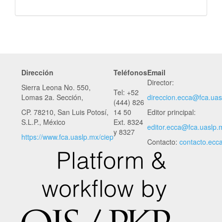
Dirección
Teléfonos
Email
Director:
Sierra Leona No. 550,
Tel: +52
Lomas 2a. Sección,
direccion.ecca@fca.uas
(444) 826
CP. 78210, San Luis Potosí,
14 50
Editor principal:
S.L.P., México
Ext. 8324
editor.ecca
@fca.uaslp.
y 8327
https://www.fca.uaslp.mx/ciep
Contacto:
contacto.ecc