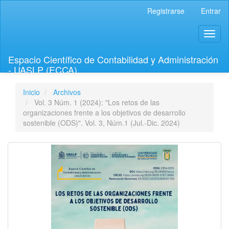
Navegación
Registrarse
Entrar
principal
Contenido
Toggl
principal
naviga
Barra
lateral
Espacio Científico de Contabilidad y Administración
- UASLP (ECCA)
Inicio
Archivos
Vol. 3 Núm. 1 (2024): "Los retos de las
organizaciones frente a los objetivos de desarrollo
sostenible (ODS)". Vol. 3, Núm.1 (Jul.-Dic. 2024)