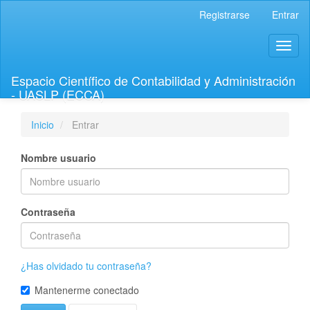
Navegación
Registrarse
Entrar
principal
Contenido
Toggl
principal
naviga
Barra
lateral
Espacio Científico de Contabilidad y Administración
- UASLP (ECCA)
Inicio
Entrar
Nombre usuario
Contraseña
¿Has olvidado tu contraseña?
Mantenerme conectado