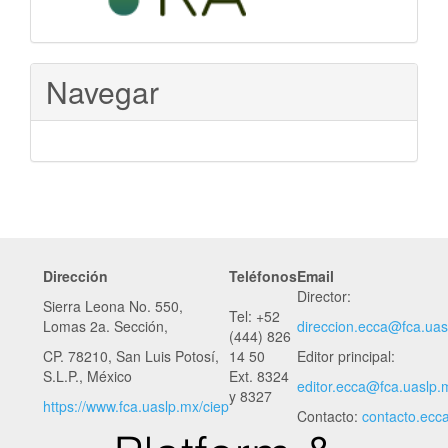
Navegar
Dirección
Teléfonos
Email
Director:
Sierra Leona No. 550,
Tel: +52
Lomas 2a. Sección,
direccion.ecca@fca.uas
(444) 826
CP. 78210, San Luis Potosí,
14 50
Editor principal:
S.L.P., México
Ext. 8324
editor.ecca
@fca.uaslp.
y 8327
https://www.fca.uaslp.mx/ciep
Contacto:
contacto.ecc