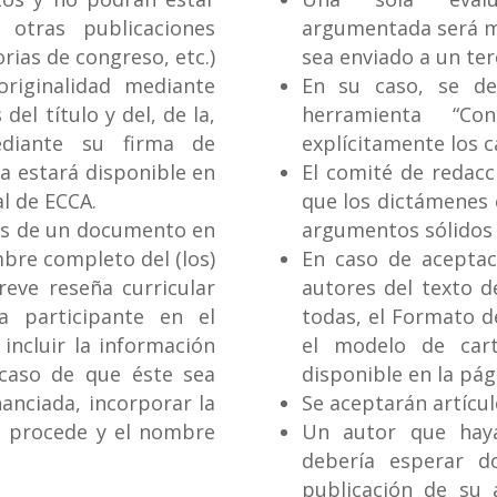
 otras publicaciones
argumentada será mo
orias de congreso, etc.)
sea enviado a un ter
originalidad mediante
En su caso, se deb
 del título y del, de la,
herramienta “C
diante su firma de
explícitamente los c
ia estará disponible en
El comité de redacc
al de ECCA.
que los dictámenes 
vés de un documento en
argumentos sólidos q
bre completo del (los)
En caso de aceptaci
eve reseña curricular
autores del texto d
a participante en el
todas, el Formato d
 incluir la información
el modelo de car
 caso de que éste sea
disponible en la pági
nanciada, incorporar la
Se aceptarán artícu
e procede y el nombre
Un autor que haya
debería esperar d
publicación de su 