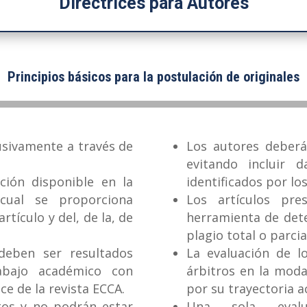
Directrices para Autores
Principios básicos para la postulación de originales
usivamente a través de
Los autores deberá
evitando incluir 
ción disponible en la
identificados por lo
 cual se proporciona
Los artículos pr
rtículo y del, de la, de
herramienta de dete
plagio total o parcia
deben ser resultados
La evaluación de l
rabajo académico con
árbitros en la moda
e de la revista ECCA.
por su trayectoria a
tos y no podrán estar
Una sola evalua