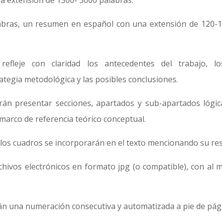
una extensión de 1500- 3000 palabras.
bras, un resumen en español con una extensión de 120-15
.
fleje con claridad los antecedentes del trabajo, los
rategia metodológica y las posibles conclusiones.
rán presentar secciones, apartados y sub-apartados lógic
 marco de referencia teórico conceptual.
y los cuadros se incorporarán en el texto mencionando su resp
chivos electrónicos en formato jpg (o compatible), con al 
rán una numeración consecutiva y automatizada a pie de pág