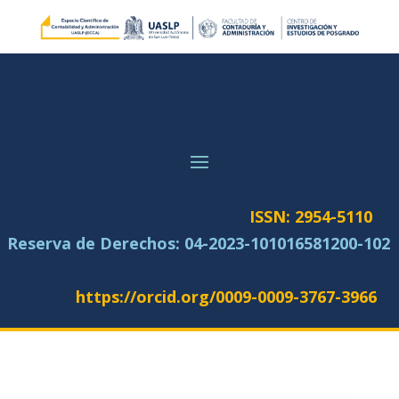
ISSN: 2954-5110
Reserva de Derechos:
04-2023-101016581200-102
https://orcid.org/0009-0009-3767-3966