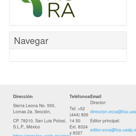
Navegar
Dirección
Teléfonos
Email
Director:
Sierra Leona No. 550,
Tel: +52
Lomas 2a. Sección,
direccion.ecca@fca.uas
(444) 826
CP. 78210, San Luis Potosí,
14 50
Editor principal:
S.L.P., México
Ext. 8324
editor.ecca
@fca.uaslp.
y 8327
https://www.fca.uaslp.mx/ciep