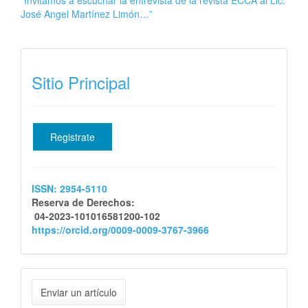
“Invitamos a escuchar la entrevista de la revista ECCA al Lic.
José Angel Martínez Limón…”
iSSN
Sitio Principal
Registrate
ISSN: 2954-5110
Reserva de Derechos:
04-2023-101016581200-102
https://orcid.org/0009-0009-3767-3966
Enviar
Enviar un artículo
un