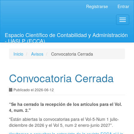
Navegación
Registrarse
Entrar
principal
Contenido
Toggl
principal
naviga
Barra
lateral
Espacio Científico de Contabilidad y Administración
- UASLP (ECCA)
Inicio
Avisos
Convocatoria Cerrada
Convocatoria Cerrada
Publicado el 2026-06-12
“Se ha cerrado la recepción de los artículos para el Vol.
4, num. 2."
"Están abiertas la convocatorias para el Vol-5-Num 1 julio-
diciembre de 2026 y el Vol 5, num 2 enero-junio 2027”.