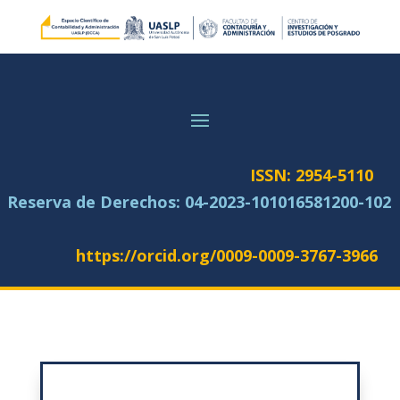
ISSN: 2954-5110
Reserva de Derechos:
04-2023-101016581200-102
https://orcid.org/0009-0009-3767-3966