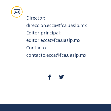
Email

Director:
direccion.ecca@fca.uaslp.mx
Editor principal:
editor.ecca@fca.uaslp.mx
Contacto:
contacto.ecca@fca.uaslp.mx