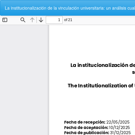
Volver
La institucionalización de la vinculación universitaria: un análisis c
a
los
detalles
del
artículo