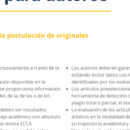
la postulación de originales
clusivamente a través de la
Los autores deberán garan
evitando incluir datos con 
ción disponible en la
identificados por los evalu
al se proporciona información
Los artículos preseleccio
el, de la, de las o de los
herramienta de detección d
plagio total o parcial, el t
 deben ser resultados
La evaluación de los artícu
bajo académico con absoluto
árbitros en la modalidad d
a revista ECCA.
su trayectoria académica y 