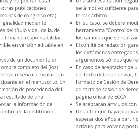
itos y no podrán estar
Una sola evaluación nega
otras publicaciones
será motivo suficiente para
memorias de congreso etc.)
tercer árbitro.
riginalidad mediante
En su caso, se deberá modif
és del título y del, de la, de
herramienta “Control de c
su firma de responsabilidad;
los cambios que se realiza
nible en versión editable en
El comité de redacción gara
los dictámenes entregados
través de un documento en
argumentos sólidos que res
Nombre completo del (los)
En caso de aceptación de un 
breve reseña curricular con
del texto deberán enviar, f
icipante en el manuscrito. En
Formato de Cesión de Dere
formación de procedencia del
de carta de sesión de dere
ea resultado de una
página oficial de ECCA.
porar la información del
Se aceptarán artículos con
nombre de la institución
Un autor que haya publicad
esperar dos años a partir d
artículo para volver a post