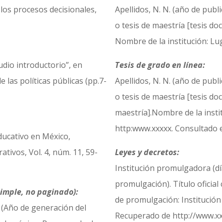
 los procesos decisionales,
Apellidos, N. N. (año de publi
o tesis de maestría [tesis doc
Nombre de la institución: Lu
tudio introductorio”, en
Tesis de grado en línea:
e las políticas públicas (pp.7-
Apellidos, N. N. (año de publi
o tesis de maestría [tesis doc
maestría].Nombre de la insti
http:www.xxxxx. Consultado el
ducativo en México,
tivos, Vol. 4, núm. 11, 59-
Leyes y decretos:
Institución promulgadora (dí
promulgación). Título oficial
simple, no paginado):
de promulgación: Institución
o (Año de generación del
Recuperado de http://www.xx