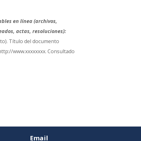
les en línea (archivos,
ados, actas, resoluciones):
rito). Título del documento
ttp://www.xxxxxxxx. Consultado
Email