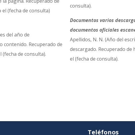
de la página. Recuperado de
consulta).
 el (fecha de consulta)
Documentos varios descargab
documentos oficiales escane
mes del año de
Apellidos, N. N. (Año del esc
o o contenido. Recuperado de
descargado. Recuperado de h
 (fecha de consulta).
el (fecha de consulta).
Teléfonos